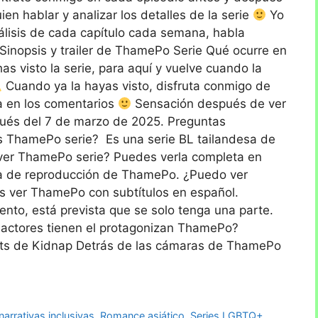
en hablar y analizar los detalles de la serie
Yo
nálisis de cada capítulo cada semana, habla
Sinopsis y trailer de ThamePo Serie Qué ocurre en
as visto la serie, para aquí y vuelve cuando la
Cuando ya la hayas visto, disfruta conmigo de
ta en los comentarios
Sensación después de ver
pués del 7 de marzo de 2025. Preguntas
ThamePo serie? Es una serie BL tailandesa de
 ver ThamePo serie? Puedes verla completa en
sta de reproducción de ThamePo. ¿Puedo ver
ver ThamePo con subtítulos en español.
o, está prevista que se solo tenga una parte.
 actores tienen el protagonizan ThamePo?
hts de Kidnap Detrás de las cámaras de ThamePo
narrativas inclusivas
,
Romance asiático
,
Series LGBTQ+
,