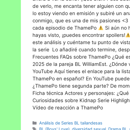
de verlo, me encanta tener alguien con qui
lo estoy viendo en emisión y subiré un a
conmigo, que es una de mis pasiones <3 
cada episodio de ThamePo
Si aún no h
hayas visto, ¡puedes encontrar spoilers!
este análisis y cuéntame tu punto de vis
la serie Lo añadiré cuando termine, des
Frecuentes FAQs sobre ThamePo ¿Qué es 
2025 de la pareja BL WilliamEst. ¿Dónde
YouTube Aquí tienes el enlace para la li
ThamePo en español? En YouTube puedes 
¿ThamePo tiene segunda parte? De moment
Ficha técnica Actores y personajes: ¿Qué
Curiosidades sobre Kidnap Serie Highlig
Vídeo de reacción a ThamePo
Análisis de Series BL tailandesas
BL (Boys' Love)
,
diversidad sexual
,
Drama BL
,