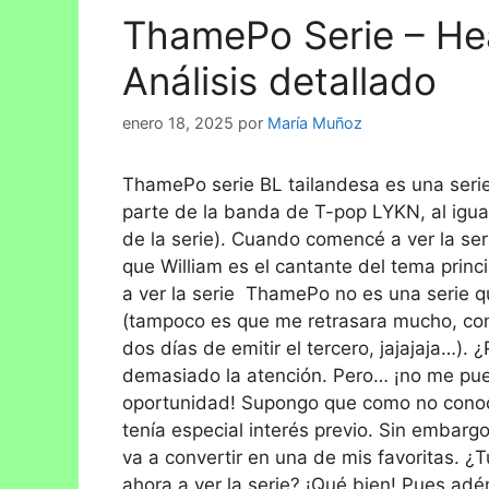
ThamePo Serie – Hea
Análisis detallado
enero 18, 2025
por
María Muñoz
ThamePo serie BL tailandesa es una serie
parte de la banda de T-pop LYKN, al igu
de la serie). Cuando comencé a ver la ser
que William es el cantante del tema princi
a ver la serie ThamePo no es una serie q
(tampoco es que me retrasara mucho, co
dos días de emitir el tercero, jajajaja…).
demasiado la atención. Pero… ¡no me pu
oportunidad! Supongo que como no conocí
tenía especial interés previo. Sin embargo
va a convertir en una de mis favoritas.
ahora a ver la serie? ¡Qué bien! Pues ad