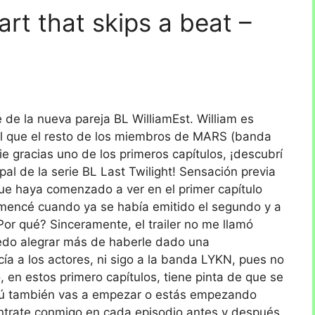
rt that skips a beat –
 de la nueva pareja BL WilliamEst. William es
al que el resto de los miembros de MARS (banda
ie gracias uno de los primeros capítulos, ¡descubrí
pal de la serie BL Last Twilight! Sensación previa
ue haya comenzado a ver en el primer capítulo
mencé cuando ya se había emitido el segundo y a
 ¿Por qué? Sinceramente, el trailer no me llamó
edo alegrar más de haberle dado una
a a los actores, ni sigo a la banda LYKN, pues no
, en estos primero capítulos, tiene pinta de que se
 ¿Tú también vas a empezar o estás empezando
éntrate conmigo en cada episodio antes y después