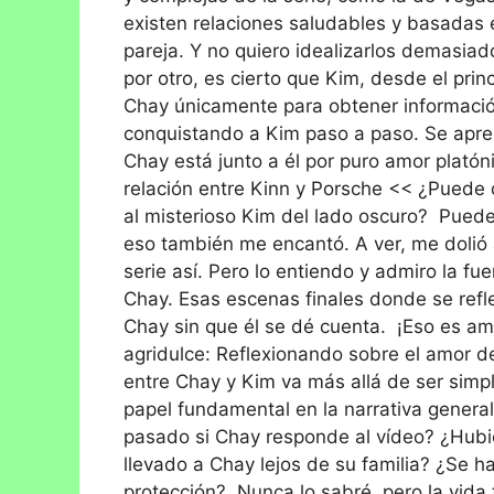
existen relaciones saludables y basadas e
pareja. Y no quiero idealizarlos demasiado
por otro, es cierto que Kim, desde el pri
Chay únicamente para obtener informació
conquistando a Kim paso a paso. Se apre
Chay está junto a él por puro amor platón
relación entre Kinn y Porsche << ¿Puede 
al misterioso Kim del lado oscuro? Puede q
eso también me encantó. A ver, me dolió
serie así. Pero lo entiendo y admiro la fu
Chay. Esas escenas finales donde se refl
Chay sin que él se dé cuenta. ¡Eso es amo
agridulce: Reflexionando sobre el amor d
entre Chay y Kim va más allá de ser sim
papel fundamental en la narrativa genera
pasado si Chay responde al vídeo? ¿Hub
llevado a Chay lejos de su familia? ¿Se 
protección? Nunca lo sabré, pero la vida