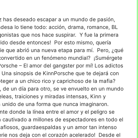
vez has deseado escapar a un mundo de pasión,
andesa lo tiene todo: acción, drama, romance, BL
agonistas que nos hace suspirar. Y fue la primera
lovido desde entonces! Por esto mismo, quería
ie que abrió una nueva etapa para mí. Pero, ¿qué
a convertido en un fenómeno mundial? ¡Sumérgete
orsche – El amor del gangster por mí! Los adictos
Una sinopsis de KinnPorsche que te dejará con
eger a un chico rico y caprichoso de la mafia?
, de un día para otro, se ve envuelto en un mundo
eleas, traiciones y miradas intensas, Kinn y
ha unido de una forma que nunca imaginaron.
te donde la línea entre el amor y el peligro se
a cautivado a millones de espectadores en todo el
mafiosos, guardaespaldas y un amor tan intenso
serie nos deja con el corazón acelerado! Desde el