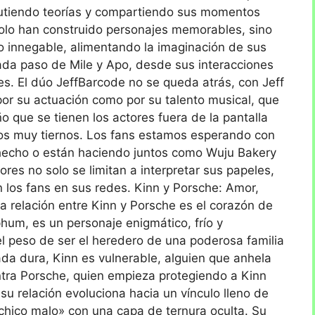
cutiendo teorías y compartiendo sus momentos
solo han construido personajes memorables, sino
o innegable, alimentando la imaginación de sus
ada paso de Mile y Apo, desde sus interacciones
es. El dúo JeffBarcode no se queda atrás, con Jeff
 por su actuación como por su talento musical, que
ño que se tienen los actores fuera de la pantalla
tos muy tiernos. Los fans estamos esperando con
 hecho o están haciendo juntos como Wuju Bakery
res no solo se limitan a interpretar sus papeles,
 los fans en sus redes. Kinn y Porsche: Amor,
a relación entre Kinn y Porsche es el corazón de
phum, es un personaje enigmático, frío y
el peso de ser el heredero de una poderosa familia
da dura, Kinn es vulnerable, alguien que anhela
ntra Porsche, quien empieza protegiendo a Kinn
, su relación evoluciona hacia un vínculo lleno de
«chico malo» con una capa de ternura oculta. Su