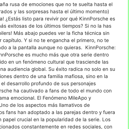
aña rusa de emociones que no te suelta hasta el
perados y las sorpresas hasta el último momento)
ta! ¿Estás listo para revivir por qué KinnPorsche es
ás exitosas de los últimos tiempos? Si no la has
ilers! Más abajo puedes ver la ficha técnica sin
r capítulo. Y si no te engancha el primero, no te
gado a la pantalla aunque no quieras. KinnPorsche:
innPorsche es mucho más que otra serie dentro
tido en un fenómeno cultural que trasciende las
na audiencia global. Su éxito radica no solo en su
iones dentro de una familia mafiosa, sino en la
 el desarrollo profundo de sus personajes
rsche ha cautivado a fans de todo el mundo con
rama emocional. El Fenómeno MileApo y
 Uno de los aspectos más llamativos de
los fans han adoptado a las parejas dentro y fuera
 papel crucial en la popularidad de la serie. Los
ionados constantemente en redes sociales, con