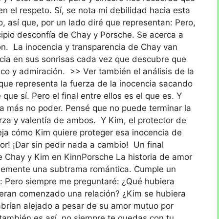
n el respeto. Sí, se nota mi debilidad hacia esta
, así que, por un lado diré que representan: Pero,
ncipio desconfía de Chay y Porsche. Se acerca a
n. La inocencia y transparencia de Chay van
cia en sus sonrisas cada vez que descubre que
ico y admiración. >> Ver también el análisis de la
que representa la fuerza de la inocencia sacando
ue sí. Pero el final entre ellos es el que es. Y
 a más no poder. Pensé que no puede terminar la
erza y valentía de ambos. Y Kim, el protector de
eja cómo Kim quiere proteger esa inocencia de
r! ¡Dar sin pedir nada a cambio! Un final
e Chay y Kim en KinnPorsche La historia de amor
plemente una subtrama romántica. Cumple un
l: Pero siempre me preguntaré: ¿Qué hubiera
ieran comenzado una relación? ¿Kim se hubiera
habrían alejado a pesar de su amor mutuo por
 también es así, no siempre te quedas con tu