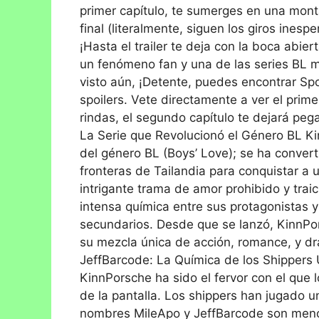
primer capítulo, te sumerges en una mont
final (literalmente, siguen los giros ines
¡Hasta el trailer te deja con la boca abier
un fenómeno fan y una de las series BL m
visto aún, ¡Detente, puedes encontrar Spo
spoilers. Vete directamente a ver el prime
rindas, el segundo capítulo te dejará pe
La Serie que Revolucionó el Género BL K
del género BL (Boys’ Love); se ha conver
fronteras de Tailandia para conquistar a u
intrigante trama de amor prohibido y traic
intensa química entre sus protagonistas y
secundarios. Desde que se lanzó, KinnPo
su mezcla única de acción, romance, y d
JeffBarcode: La Química de los Shippers
KinnPorsche ha sido el fervor con el que 
de la pantalla. Los shippers han jugado un
nombres MileApo y JeffBarcode son menc