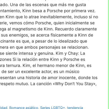
mado. Una de las escenas que más me gusta
ntamiento, Kinn besa a Porsche por primera vez.
en Kinn que lo atrae inevitablemente, incluso si no
a serie, vemos cómo Porsche, quien inicialmente se
trega al magnetismo de Kinn. Recuerdo claramente
 sus enemigos, se acerca físicamente a Kinn de
cinante es que, a pesar de lo idealizado que
anera en que ambos personajes se relacionan.
 se siente intensa y genuina. Kim y Chay: La
ones Si la relación entre Kinn y Porsche es
ura ternura. Kim, el hermano menor de Kinn, es
 de ser un excelente actor, es un músico
resentan una historia de amor inocente, donde los
 respeto mutuo. La canción «Why Don’t You Stay»,
ridad
,
Romance asiático
,
Series LGBTQ+
,
tendencia