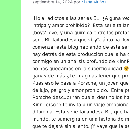
septiembre 14, 2024
por
María Muñoz
¡Hola, adictos a las series BL! ¿Alguna 
intriga y amor prohibido? Esta serie tail
(boys’ love) y una química entre los prot
serie BL tailandesa que ví. ¡Cuánto ha l
comenzar este blog hablando de esta ser
hay detrás de esta producción que la h
conmigo en un análisis profundo de KinnP
no nos quedamos en la superficialidad
ganas de más ¿Te imaginas tener que prot
Pues eso le pasa a Porsche, un joven que
de lujo, peligro y amor prohibido. Entre p
Porsche descubrirán que el destino los 
KinnPorsche te invita a un viaje emocionan
difumina. Esta serie tailandesa BL, que h
mundo, te sumergirá en una historia de 
que te dejará sin aliento. ¡Y vaya que la 