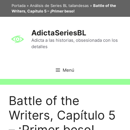
Portada
»
Análisis de Series BL tailandesas
»
Battle of the
Writers, Capítulo 5 – ¡Primer beso!
AdictaSeriesBL
Adicta a las historias, obsesionada con los
detalles
Menú
Battle of the
Writers, Capítulo 5
– ¡Primer beso!